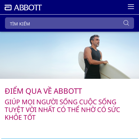
ĐIỂM QUA VỀ ABBOTT
GIÚP MỌI NGƯỜI SỐNG CUỘC SỐNG
TUYỆT VỜI NHẤT CÓ THỂ NHỜ CÓ SỨC
KHỎE TỐT