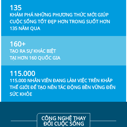
135
KHÁM PHÁ NHỮNG PHƯƠNG THỨC MỚI GIÚP
CUỘC SỐNG TỐT ĐẸP HƠN TRONG SUỐT HƠN
135 NĂM QUA
160+
TẠO RA SỰ KHÁC BIỆT
TẠI HƠN 160 QUỐC GIA
115.000
115.000 NHÂN VIÊN ĐANG LÀM VIỆC TRÊN KHẮP
THẾ GIỚI ĐỂ TẠO NÊN TÁC ĐỘNG BỀN VỮNG ĐẾN
SỨC KHỎE
CÔNG NGHỆ THAY
ĐỔI CUỘC SỐNG