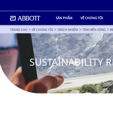
SẢN PHẨM
VỀ CHÚNG TÔI
TRANG CHỦ
VỀ CHÚNG TÔI
TRÁCH NHIỆM
TÍNH BỀN VỮNG
R
SUSTAINABILITY 