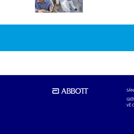
SẢN
GIỚ
VỀ 